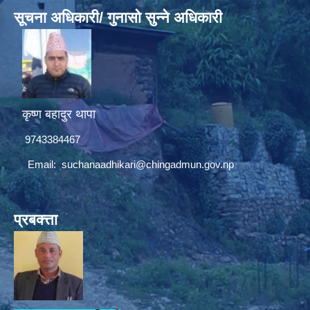
सूचना अधिकारी/ गुनासो सुन्ने अधिकारी
कृष्ण बहादुर थापा
9743384467
Email:
suchanaadhikari@chingadmun.gov.np
प्रबक्त्ता