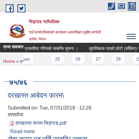
Skip to main content
चिङ्गाड गाउँपालिका
गाउँ कार्यपालिकाको कार्यालय अवलचिङ्ग,सुर्खेत,कर्णाली
प्रदेश, नेपाल
ताजा समाचार
्तिम नतिजा प्रकाशित गरियको सम्बन्धि सुचना ।
सुपरिवेक्षक पदको छोटो (संछिप्त) सुची
‹ previous
…
25
26
27
28
29
You are here
Home
» ७५/७६
७५/७६
दरखास्त आबेदन फारम\
Submitted on:
Tue, 07/31/2018 - 12:26
दस्तावेज:
दरखास्ता फारम चिङ्गाड.pdf
Read more
about दरखास्त आबेदन फारम\