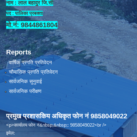
नाम : लाल बहादुर जि.सी
पद : पालिका प्रबक्ता
मो.नं: 9844861804
Reports
वार्षिक प्रगति प्रतिवेदन
चौमासिक प्रगति प्रतिवेदन
सार्वजनिक सुनुवाई
सार्वजनिक परीक्षण
प्रमुख प्रशासकिय अधिकृत फोन नं 9858049022
<p>कार्यालय फोन नं&nbsp;&nbsp;: 9858049022<br />
इमेल: