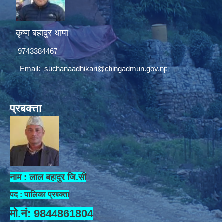
कृष्ण बहादुर थापा
9743384467
Email:
suchanaadhikari@chingadmun.gov.np
प्रबक्त्ता
नाम : लाल बहादुर जि.सी
पद : पालिका प्रबक्ता
मो.नं: 9844861804