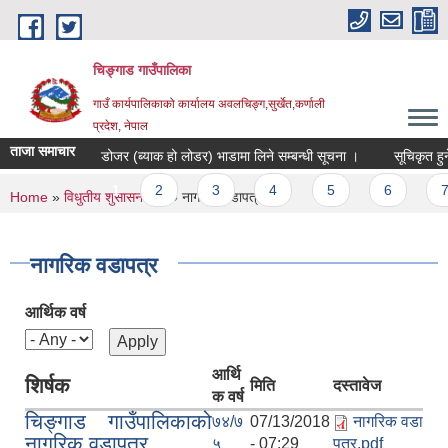
Skip to main content
चिङ्गाड गाउँपालिका
गाउँ कार्यपालिकाको कार्यालय अवलचिङ्ग,सुर्खेत,कर्णाली
प्रदेश, नेपाल
ताजा समाचार
डोजर (ब्याक हो लोडर) भाडामा लिने सम्बन्धी सूचना ।
सूचिकृत हुने सम
Pages
1
2
3
4
5
6
7
You are here
Home
»
विधुतीय शुसासन सेवा
» नागरिक वडापत्र
नागरिक वडापत्र
आर्थिक वर्ष
आर्थि
शिर्षक
मिति
दस्तावेज
क वर्ष
चिङ्गाड गाउँपालिकाको
७४/७
07/13/2018
नागरिक वडा
नागरिक वडापत्र
५
- 07:29
पत्र.pdf