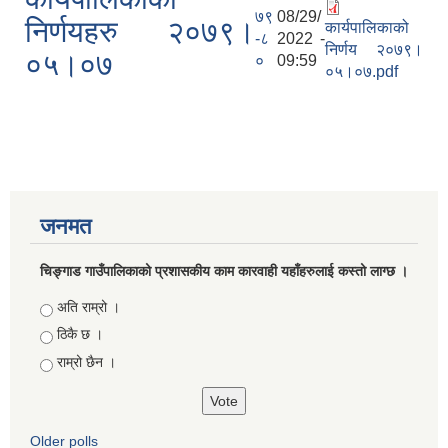
७९
08/29/
निर्णयहरु २०७९।
कार्यपालिकाको
-८
2022 -
निर्णय २०७९।
०५।०७
०
09:59
०५।०७.pdf
जनमत
चिङ्गाड गाउँपालिकाको प्रशासकीय काम कारवाही यहाँहरुलाई कस्तो लाग्छ ।
Choices
अति राम्रो ।
ठिकै छ ।
राम्रो छैन ।
Older polls