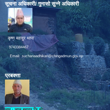
सूचना अधिकारी/ गुनासो सुन्ने अधिकारी
कृष्ण बहादुर थापा
9743384467
Email:
suchanaadhikari@chingadmun.gov.np
प्रबक्त्ता
नाम : लाल बहादुर जि.सी