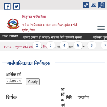
Skip to main content
चिङ्गाड गाउँपालिका
गाउँ कार्यपालिकाको कार्यालय अवलचिङ्ग,सुर्खेत,कर्णाली
प्रदेश, नेपाल
ताजा समाचार
डोजर (ब्याक हो लोडर) भाडामा लिने सम्बन्धी सूचना ।
सूचिकृत हुने सम्
Pages
1
2
3
4
5
6
7
You are here
Home
»
सूचना तथा जानकारी
»
निर्णयहरु
» गाउँपालिकाका निर्णयहरु
गाउँपालिकाका निर्णयहरु
आर्थिक वर्ष
आ
र्थि
शिर्षक
मिति
दस्तावेज
क
वर्ष