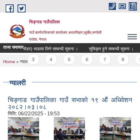
Skip to main content
चिङ्गाड गाउँपालिका
गाउँ कार्यपालिकाको कार्यालय अवलचिङ्ग,सुर्खेत,कर्णाली
प्रदेश, नेपाल
ताजा समाचार
्याक हो लोडर) भाडामा लिने सम्बन्धी सूचना ।
सूचिकृत हुने सम्बन्धी सूचना ।
उपभ
ges
2
3
4
5
6
7
8
9
You are here
Home
» ग्यालरी
ग्यालरी
चिङ्गाड गाउँपालिका गाउँ सभाको १९ औं अधिवेशन
२०८२।०३।०८
मिति:
06/22/2025 - 19:53
,
,
,