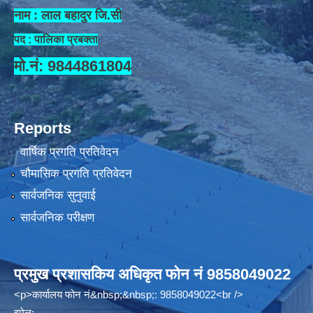
नाम : लाल बहादुर जि.सी
पद : पालिका प्रबक्ता
मो.नं: 9844861804
Reports
वार्षिक प्रगति प्रतिवेदन
चौमासिक प्रगति प्रतिवेदन
सार्वजनिक सुनुवाई
सार्वजनिक परीक्षण
प्रमुख प्रशासकिय अधिकृत फोन नं 9858049022
<p>कार्यालय फोन नं&nbsp;&nbsp;: 9858049022<br />
इमेल: