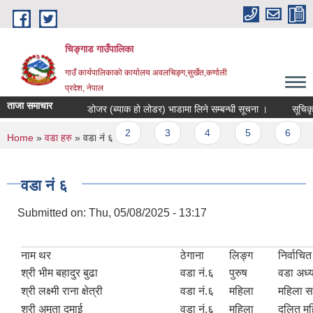
Skip to main content
चिङ्गाड गाउँपालिका
गाउँ कार्यपालिकाको कार्यालय अवलचिङ्ग,सुर्खेत,कर्णाली
प्रदेश, नेपाल
ताजा समाचार
डोजर (ब्याक हो लोडर) भाडामा लिने सम्बन्धी सूचना ।
सूचिकृत हुन
Pages
1
2
3
4
5
6
7
You are here
Home
»
वडा हरु
» वडा नं ६
वडा नं ६
Submitted on:
Thu, 05/08/2025 - 13:17
नाम थर
ठेगाना
लिङ्ग
निर्वाचि
श्री भीम बहादुर बुढा
वडा नं.६
पुरुष
वडा अध्य
श्री लक्ष्मी राना क्षेत्री
वडा नं.६
महिला
महिला स
श्री अमृता दमाई
वडा नं.६
महिला
दलित मह