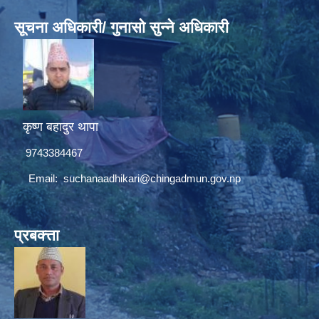
सूचना अधिकारी/ गुनासो सुन्ने अधिकारी
कृष्ण बहादुर थापा
9743384467
Email:
suchanaadhikari@chingadmun.gov.np
प्रबक्त्ता