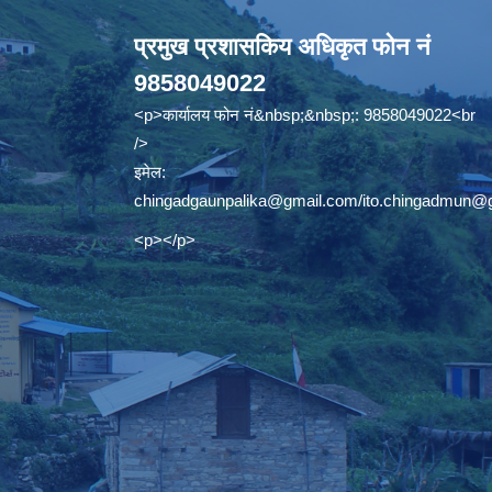
प्रमुख प्रशासकिय अधिकृत फोन नं
9858049022
<p>कार्यालय फोन नं&nbsp;&nbsp;: 9858049022<br
/>
इमेल:
chingadgaunpalika@gmail.com
/
ito.chingadmun@
<p></p>