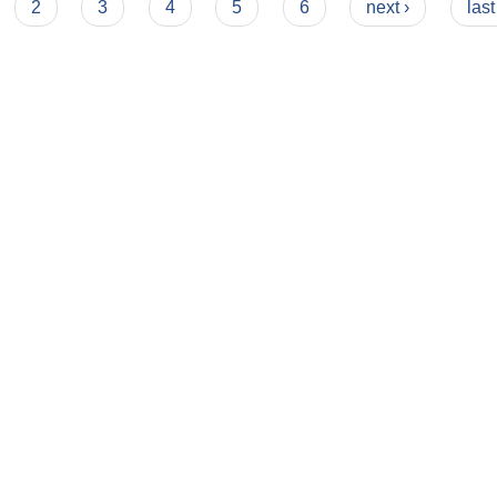
2
3
4
5
6
next ›
last