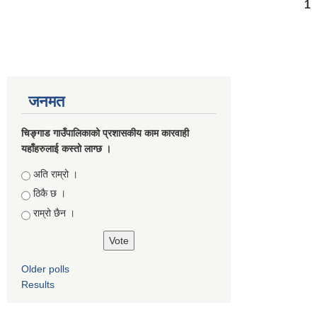
Pages
1
जनमत
चिङ्गाड गाउँपालिकाको प्रशासकीय काम कारवाही
यहाँहरुलाई कस्तो लाग्छ ।
Choices
अति राम्रो ।
ठिकै छ ।
राम्रो छैन ।
Older polls
Results