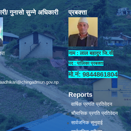
ी/ गुनासो सुन्ने अधिकारी
प्रबक्त्ता
ापा
नाम : लाल बहादुर जि.सी
पद : पालिका प्रबक्ता
मो.नं: 9844861804
aadhikari@chingadmun.gov.np
Reports
वार्षिक प्रगति प्रतिवेदन
चौमासिक प्रगति प्रतिवेदन
सार्वजनिक सुनुवाई