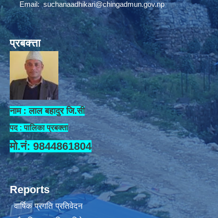
Email:
suchanaadhikari@chingadmun.gov.np
प्रबक्त्ता
नाम : लाल बहादुर जि.सी
पद : पालिका प्रबक्ता
मो.नं: 9844861804
Reports
वार्षिक प्रगति प्रतिवेदन