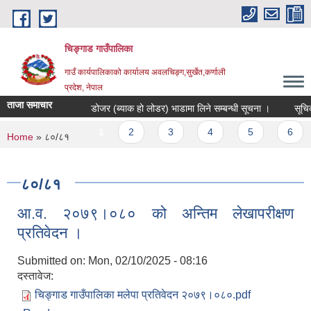
Skip to main content
चिङ्गाड गाउँपालिका
गाउँ कार्यपालिकाको कार्यालय अवलचिङ्ग,सुर्खेत,कर्णाली
प्रदेश, नेपाल
ताजा समाचार
डोजर (ब्याक हो लोडर) भाडामा लिने सम्बन्धी सूचना ।
सूचिकृत ह
Pages
1
2
3
4
5
6
You are here
Home
» ८०/८१
८०/८१
आ.व. २०७९।०८० को अन्तिम लेखापरीक्षण
प्रतिवेदन ।
Submitted on:
Mon, 02/10/2025 - 08:16
दस्तावेज:
चिङ्गाड गाउँपालिका मलेपा प्रतिवेदन २०७९।०८०.pdf