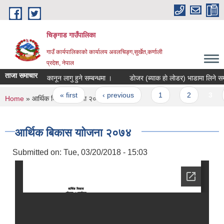
Skip to main content
चिङ्गाड गाउँपालिका
गाउँ कार्यपालिकाको कार्यालय अवलचिङ्ग,सुर्खेत,कर्णाली
प्रदेश, नेपाल
ताजा समाचार
कानून लागु हुने सम्बन्धमा ।
डाेजर (ब्याक हाे लाेडर) भाडामा लिन
Pages
« first
‹ previous
1
2
3
4
You are here
Home
» आर्थिक बिकास याोजना २०७४
आर्थिक बिकास याोजना २०७४
Submitted on:
Tue, 03/20/2018 - 15:03