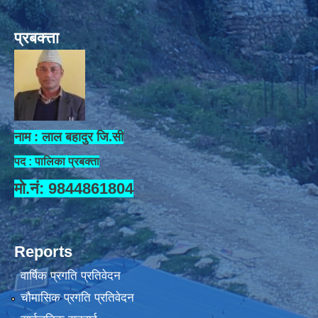
प्रबक्त्ता
नाम : लाल बहादुर जि.सी
पद : पालिका प्रबक्ता
मो.नं: 9844861804
Reports
वार्षिक प्रगति प्रतिवेदन
चौमासिक प्रगति प्रतिवेदन