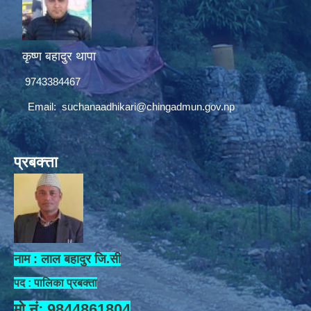
कृष्ण बहादुर थापा
9743384467
Email:
suchanaadhikari@chingadmun.gov.np
प्रबक्त्ता
नाम : लाल बहादुर जि.सी
पद : पालिका प्रबक्ता
मो.नं: 9844861804