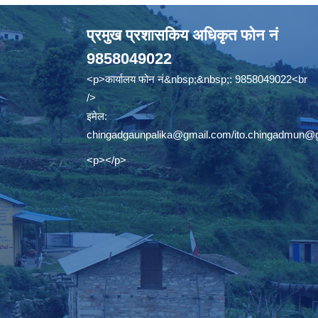
प्रमुख प्रशासकिय अधिकृत फोन नं
9858049022
<p>कार्यालय फोन नं&nbsp;&nbsp;: 9858049022<br
/>
इमेल:
chingadgaunpalika@gmail.com
/
ito.chingadmun@
<p></p>