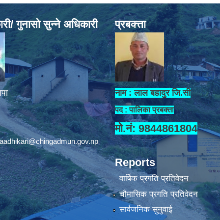
ी/ गुनासो सुन्ने अधिकारी
प्रबक्त्ता
ापा
नाम : लाल बहादुर जि.सी
पद : पालिका प्रबक्ता
मो.नं: 9844861804
aadhikari@chingadmun.gov.np
Reports
वार्षिक प्रगति प्रतिवेदन
चौमासिक प्रगति प्रतिवेदन
सार्वजनिक सुनुवाई