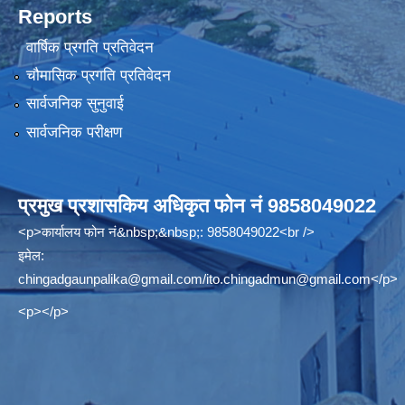
Reports
वार्षिक प्रगति प्रतिवेदन
चौमासिक प्रगति प्रतिवेदन
सार्वजनिक सुनुवाई
सार्वजनिक परीक्षण
प्रमुख प्रशासकिय अधिकृत फोन नं 9858049022
<p>कार्यालय फोन नं&nbsp;&nbsp;: 9858049022<br />
इमेल:
chingadgaunpalika@gmail.com
/
ito.chingadmun@gmail.com
</p>
<p></p>