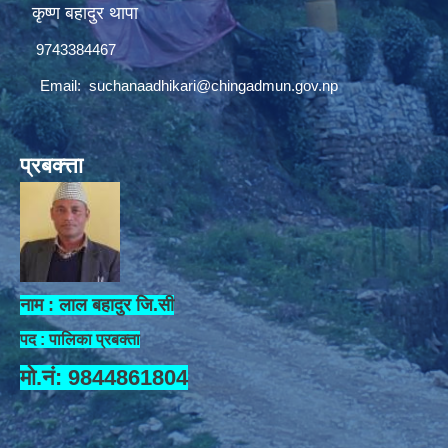
कृष्ण बहादुर थापा
9743384467
Email:
suchanaadhikari@chingadmun.gov.np
प्रबक्त्ता
नाम : लाल बहादुर जि.सी
पद : पालिका प्रबक्ता
मो.नं: 9844861804