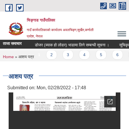
Skip to main content
चिङ्गाड गाउँपालिका
गाउँ कार्यपालिकाको कार्यालय अवलचिङ्ग,सुर्खेत,कर्णाली
प्रदेश, नेपाल
ताजा समाचार
डोजर (ब्याक हो लोडर) भाडामा लिने सम्बन्धी सूचना ।
सूचिकृत हुने
Pages
1
2
3
4
5
6
7
You are here
Home
» आशय पत्र
आशय पत्र
Submitted on:
Mon, 02/28/2022 - 17:48