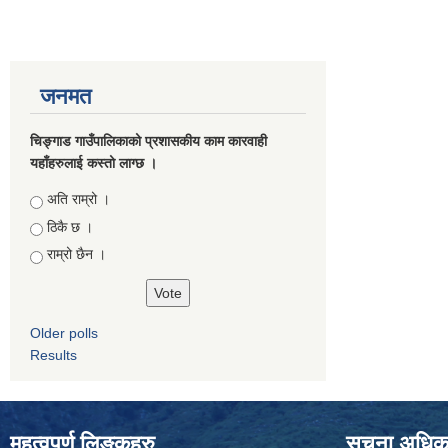
जनमत
चिङ्गाड गाउँपालिकाको प्रशासकीय काम कारवाही
यहाँहरुलाई कस्तो लाग्छ ।
Choices
अति राम्रो ।
ठिकै छ ।
राम्रो छैन ।
Older polls
Results
महत्वपुर्ण लिङ्कहरु
सूचना अधिकार