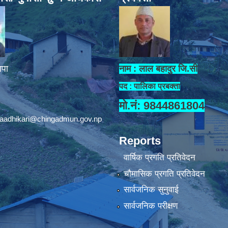
ापा
नाम : लाल बहादुर जि.सी
पद : पालिका प्रबक्ता
मो.नं: 9844861804
aadhikari@chingadmun.gov.np
Reports
वार्षिक प्रगति प्रतिवेदन
चौमासिक प्रगति प्रतिवेदन
सार्वजनिक सुनुवाई
सार्वजनिक परीक्षण