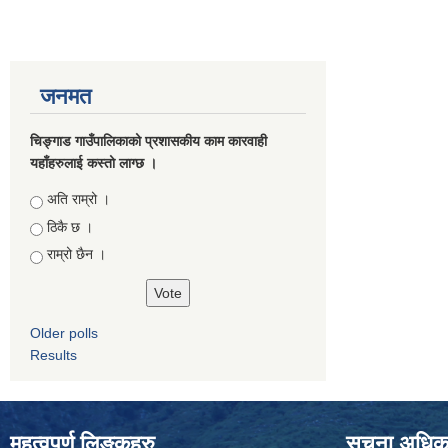
जनमत
चिङ्गाड गाउँपालिकाको प्रशासकीय काम कारवाही
यहाँहरुलाई कस्तो लाग्छ ।
Choices
अति राम्रो ।
ठिकै छ ।
राम्रो छैन ।
Older polls
Results
महत्वपुर्ण लिङ्कहरु
सूचना अधिकार