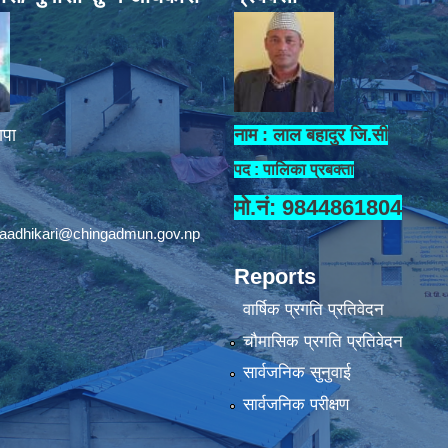
ापा
नाम : लाल बहादुर जि.सी
पद : पालिका प्रबक्ता
मो.नं: 9844861804
aadhikari@chingadmun.gov.np
Reports
वार्षिक प्रगति प्रतिवेदन
चौमासिक प्रगति प्रतिवेदन
सार्वजनिक सुनुवाई
सार्वजनिक परीक्षण