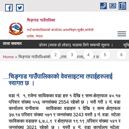
Skip to main content
चिङ्गाड गाउँपालिका
गाउँ कार्यपालिकाको कार्यालय अवलचिङ्ग,सुर्खेत,कर्णाली
प्रदेश, नेपाल
ताजा समाचार
डोजर (ब्याक हो लोडर) भाडामा लिने सम्बन्धी सूचना ।
सूचिकृत ह
Pages
1
2
3
4
5
6
You are here
Home
» चिङ्गाड गाउँपालिकाको वेवसाइटमा तपाईहरुलाई स्वागत छ ।
चिङ्गाड गाउँपालिकाको वेवसाइटमा तपाईहरुलाई
स्वागत छ ।
वडा नं. १, रजेना साविकका वडा हरु १ देखि ९ सम्म क्षेत्रफल ४०.१७
परिवार संख्या ५५६ जनसंख्या 2554 रहेको छ । यसै गरी २ नं. वडा
कार्यालय रानीवास साविकका वडाहरु १ देखि ९ सम्म क्षेत्रफल
३७.१४ परिवार संख्या ५७१ र जनसंख्या 3243 यस्तै ३ नं. वडा मटेला
साविकका वडाहरु ६,७,८,९ र क्षेत्रफल १९.१९ ,परिवार संख्या ५४१ र
जनसंख्या 3021 रहेको छ । यस्तै ४ नं. वडा कार्यालय मटेला