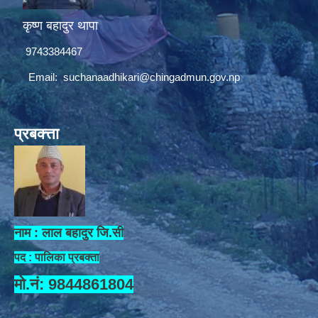
कृष्ण बहादुर थापा
9743384467
Email:
suchanaadhikari@chingadmun.gov.np
प्रबक्त्ता
नाम : लाल बहादुर जि.सी
पद : पालिका प्रबक्ता
मो.नं: 9844861804