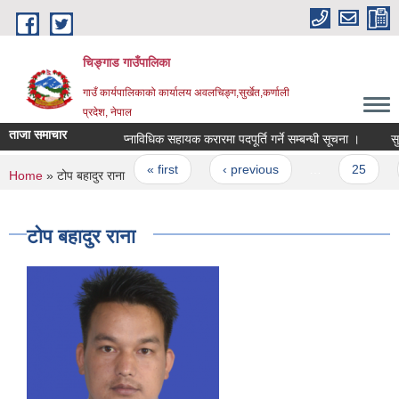
Skip to main content
चिङ्गाड गाउँपालिका
गाउँ कार्यपालिकाको कार्यालय अवलचिङ्ग,सुर्खेत,कर्णाली
प्रदेश, नेपाल
ताजा समाचार
प्नाविधिक सहायक करारमा पदपूर्ति गर्ने सम्बन्धी सूचना ।
सुचना 
Pages
« first
‹ previous
…
25
2
You are here
Home
» टोप बहादुर राना
टोप बहादुर राना