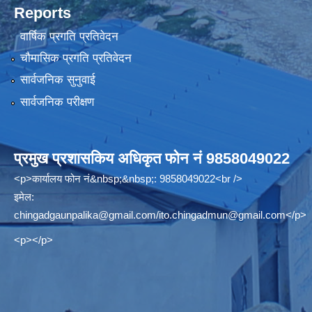
Reports
वार्षिक प्रगति प्रतिवेदन
चौमासिक प्रगति प्रतिवेदन
सार्वजनिक सुनुवाई
सार्वजनिक परीक्षण
प्रमुख प्रशासकिय अधिकृत फोन नं 9858049022
<p>कार्यालय फोन नं&nbsp;&nbsp;: 9858049022<br />
इमेल:
chingadgaunpalika@gmail.com
/
ito.chingadmun@gmail.com
</p>
<p></p>