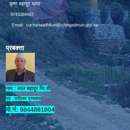
कृष्ण बहादुर थापा
9743384467
Email:
suchanaadhikari@chingadmun.gov.np
प्रबक्त्ता
नाम : लाल बहादुर जि.सी
पद : पालिका प्रबक्ता
मो.नं: 9844861804