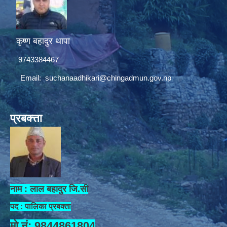
कृष्ण बहादुर थापा
9743384467
Email:
suchanaadhikari@chingadmun.gov.np
प्रबक्त्ता
नाम : लाल बहादुर जि.सी
पद : पालिका प्रबक्ता
मो.नं: 9844861804