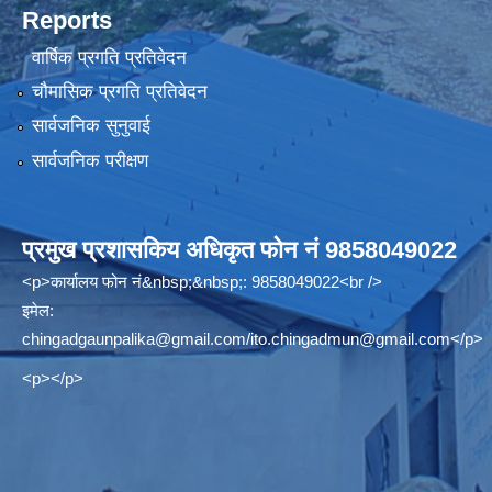
Reports
वार्षिक प्रगति प्रतिवेदन
चौमासिक प्रगति प्रतिवेदन
सार्वजनिक सुनुवाई
सार्वजनिक परीक्षण
प्रमुख प्रशासकिय अधिकृत फोन नं 9858049022
<p>कार्यालय फोन नं&nbsp;&nbsp;: 9858049022<br />
इमेल:
chingadgaunpalika@gmail.com
/
ito.chingadmun@gmail.com
</p>
<p></p>