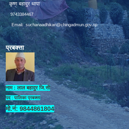
कृष्ण बहादुर थापा
9743384467
Email:
suchanaadhikari@chingadmun.gov.np
प्रबक्त्ता
नाम : लाल बहादुर जि.सी
पद : पालिका प्रबक्ता
मो.नं: 9844861804