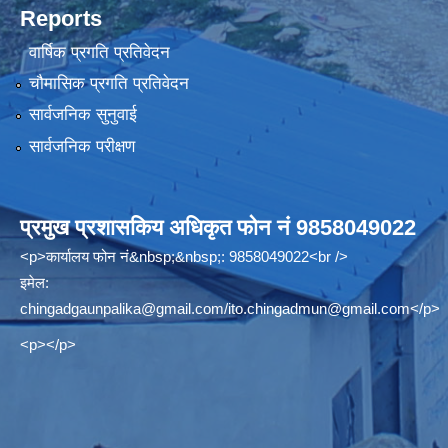
Reports
वार्षिक प्रगति प्रतिवेदन
चौमासिक प्रगति प्रतिवेदन
सार्वजनिक सुनुवाई
सार्वजनिक परीक्षण
प्रमुख प्रशासकिय अधिकृत फोन नं 9858049022
<p>कार्यालय फोन नं&nbsp;&nbsp;: 9858049022<br />
इमेल:
chingadgaunpalika@gmail.com
/
ito.chingadmun@gmail.com
</p>
<p></p>