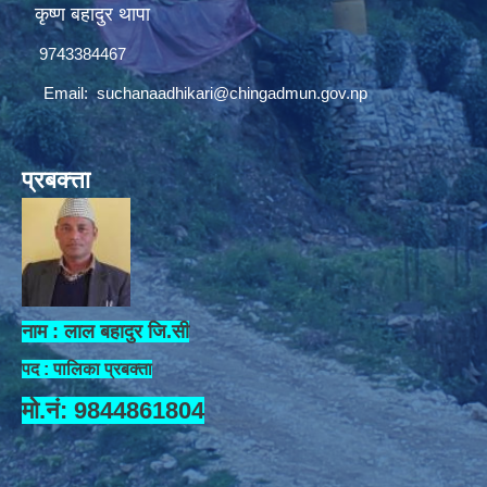
कृष्ण बहादुर थापा
9743384467
Email:
suchanaadhikari@chingadmun.gov.np
प्रबक्त्ता
नाम : लाल बहादुर जि.सी
पद : पालिका प्रबक्ता
मो.नं: 9844861804