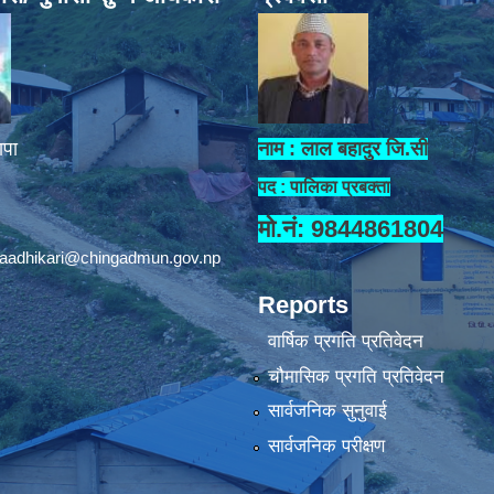
ापा
नाम : लाल बहादुर जि.सी
पद : पालिका प्रबक्ता
मो.नं: 9844861804
aadhikari@chingadmun.gov.np
Reports
वार्षिक प्रगति प्रतिवेदन
चौमासिक प्रगति प्रतिवेदन
सार्वजनिक सुनुवाई
सार्वजनिक परीक्षण