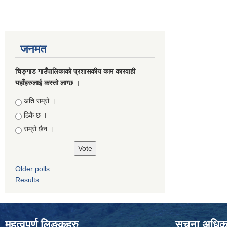
जनमत
चिङ्गाड गाउँपालिकाको प्रशासकीय काम कारवाही
यहाँहरुलाई कस्तो लाग्छ ।
Choices
अति राम्रो ।
ठिकै छ ।
राम्रो छैन ।
Older polls
Results
महत्वपुर्ण लिङ्कहरु
सूचना अधिकार