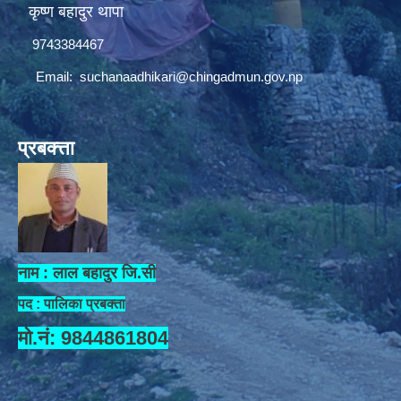
कृष्ण बहादुर थापा
9743384467
Email:
suchanaadhikari@chingadmun.gov.np
प्रबक्त्ता
नाम : लाल बहादुर जि.सी
पद : पालिका प्रबक्ता
मो.नं: 9844861804