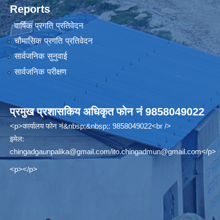
Reports
वार्षिक प्रगति प्रतिवेदन
चौमासिक प्रगति प्रतिवेदन
सार्वजनिक सुनुवाई
सार्वजनिक परीक्षण
प्रमुख प्रशासकिय अधिकृत फोन नं 9858049022
<p>कार्यालय फोन नं&nbsp;&nbsp;: 9858049022<br />
इमेल:
chingadgaunpalika@gmail.com
/
ito.chingadmun@gmail.com
</p>
<p></p>