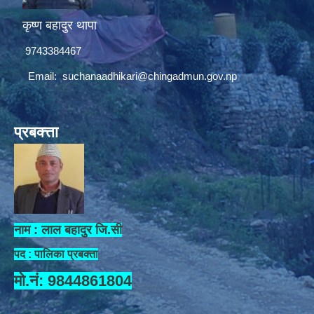
कृष्ण बहादुर थापा
9743384467
Email:
suchanaadhikari@chingadmun.gov.np
प्रबक्त्ता
नाम : लाल बहादुर जि.सी
पद : पालिका प्रबक्ता
मो.नं: 9844861804