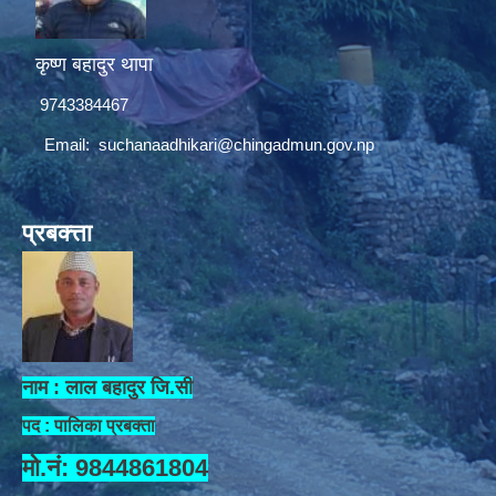
कृष्ण बहादुर थापा
9743384467
Email:
suchanaadhikari@chingadmun.gov.np
प्रबक्त्ता
नाम : लाल बहादुर जि.सी
पद : पालिका प्रबक्ता
मो.नं: 9844861804