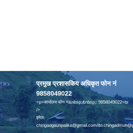
प्रमुख प्रशासकिय अधिकृत फोन नं
9858049022
<p>कार्यालय फोन नं&nbsp;&nbsp;: 9858049022<br
/>
इमेल:
chingadgaunpalika@gmail.com
/
ito.chingadmun@