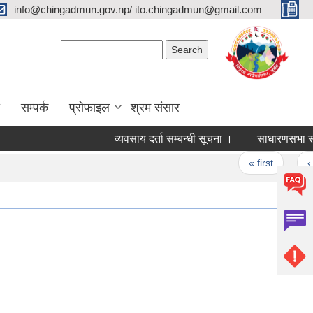
info@chingadmun.gov.np/ ito.chingadmun@gmail.com
Search form
Search
सम्पर्क
प्रोफाइल
श्रम संसार
व्यवसाय दर्ता सम्बन्धी सूचना ।
साधारणसभा सञ्चालन 
Pages
« first
‹ prev