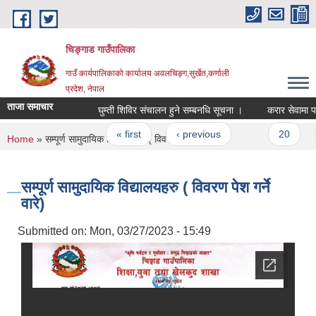
Skip to main content
चिङ्गाड गाउँपालिका
गाउँ कार्यपालिकाको कार्यालय अवलचिङ्ग,सुर्खेत,कर्णाली
प्रदेश, नेपाल
ताजा समाचार
घुम्ती शिविर संचालन हुने सम्बनधि सूचना ।
करार सेवामा पदपूर्ति
Pages
« first
‹ previous
…
20
2
You are here
Home
» सम्पूर्ण सामुदायिक विद्यालयहरु ( विवरण पेश गर्ने वारे)
सम्पूर्ण सामुदायिक विद्यालयहरु ( विवरण पेश गर्ने
वारे)
Submitted on:
Mon, 03/27/2023 - 15:49