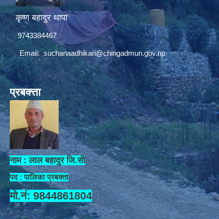
कृष्ण बहादुर थापा
9743384467
Email:
suchanaadhikari@chingadmun.gov.np
प्रबक्त्ता
नाम : लाल बहादुर जि.सी
पद : पालिका प्रबक्ता
मो.नं: 9844861804