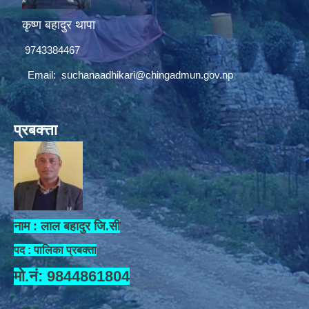
कृष्ण बहादुर थापा
9743384467
Email:
suchanaadhikari@chingadmun.gov.np
प्रबक्त्ता
नाम : लाल बहादुर जि.सी
पद : पालिका प्रबक्ता
मो.नं: 9844861804