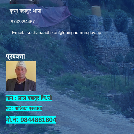
कृष्ण बहादुर थापा
9743384467
Email:
suchanaadhikari@chingadmun.gov.np
प्रबक्त्ता
नाम : लाल बहादुर जि.सी
पद : पालिका प्रबक्ता
मो.नं: 9844861804