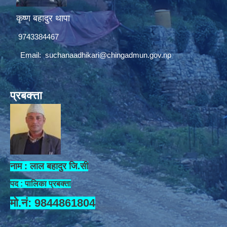
कृष्ण बहादुर थापा
9743384467
Email:
suchanaadhikari@chingadmun.gov.np
प्रबक्त्ता
नाम : लाल बहादुर जि.सी
पद : पालिका प्रबक्ता
मो.नं: 9844861804