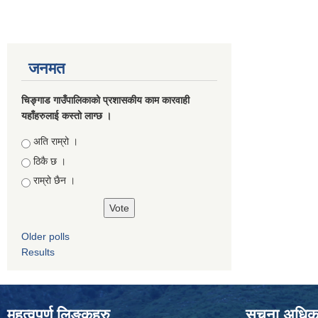
जनमत
चिङ्गाड गाउँपालिकाको प्रशासकीय काम कारवाही
यहाँहरुलाई कस्तो लाग्छ ।
Choices
अति राम्रो ।
ठिकै छ ।
राम्रो छैन ।
Older polls
Results
महत्वपुर्ण लिङ्कहरु
सूचना अधिकार