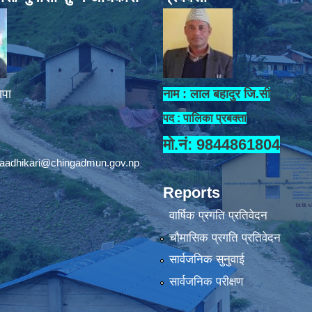
ापा
नाम : लाल बहादुर जि.सी
पद : पालिका प्रबक्ता
मो.नं: 9844861804
aadhikari@chingadmun.gov.np
Reports
वार्षिक प्रगति प्रतिवेदन
चौमासिक प्रगति प्रतिवेदन
सार्वजनिक सुनुवाई
सार्वजनिक परीक्षण