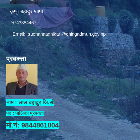
कृष्ण बहादुर थापा
9743384467
Email:
suchanaadhikari@chingadmun.gov.np
प्रबक्त्ता
नाम : लाल बहादुर जि.सी
पद : पालिका प्रबक्ता
मो.नं: 9844861804