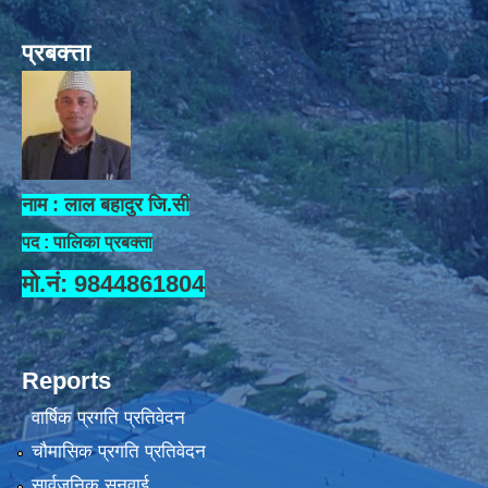
प्रबक्त्ता
नाम : लाल बहादुर जि.सी
पद : पालिका प्रबक्ता
मो.नं: 9844861804
Reports
वार्षिक प्रगति प्रतिवेदन
चौमासिक प्रगति प्रतिवेदन
सार्वजनिक सुनुवाई