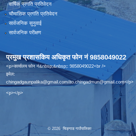
वार्षिक प्रगति प्रतिवेदन
चौमासिक प्रगति प्रतिवेदन
सार्वजनिक सुनुवाई
सार्वजनिक परीक्षण
प्रमुख प्रशासकिय अधिकृत फोन नं 9858049022
<p>कार्यालय फोन नं&nbsp;&nbsp;: 9858049022<br />
इमेल:
chingadgaunpalika@gmail.com
/
ito.chingadmun@gmail.com
</p>
<p></p>
© 2026 चिङ्गाड गाउँपालिका