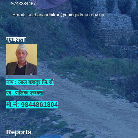
9743384467
Email:
suchanaadhikari@chingadmun.gov.np
प्रबक्त्ता
नाम : लाल बहादुर जि.सी
पद : पालिका प्रबक्ता
मो.नं: 9844861804
Reports