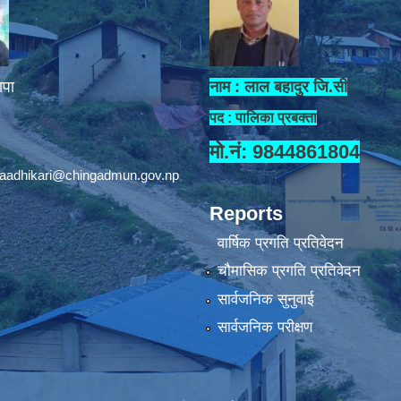
ापा
नाम : लाल बहादुर जि.सी
पद : पालिका प्रबक्ता
मो.नं: 9844861804
aadhikari@chingadmun.gov.np
Reports
वार्षिक प्रगति प्रतिवेदन
चौमासिक प्रगति प्रतिवेदन
सार्वजनिक सुनुवाई
सार्वजनिक परीक्षण