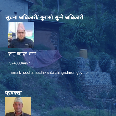
सूचना अधिकारी/ गुनासो सुन्ने अधिकारी
कृष्ण बहादुर थापा
9743384467
Email:
suchanaadhikari@chingadmun.gov.np
प्रबक्त्ता