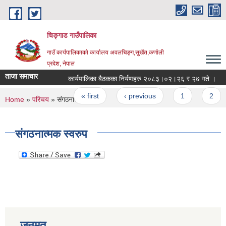
Skip to main content
चिङ्गाड गाउँपालिका
गाउँ कार्यपालिकाको कार्यालय अवलचिङ्ग,सुर्खेत,कर्णाली
प्रदेश, नेपाल
ताजा समाचार
कार्यपालिका बैठकका निर्यणहरु २०८३।०२।२६ र २७ गते ।
Pages
« first
‹ previous
1
2
You are here
Home
»
परिचय
» संगठनात्मक स्वरुप
संगठनात्मक स्वरुप
जनमत