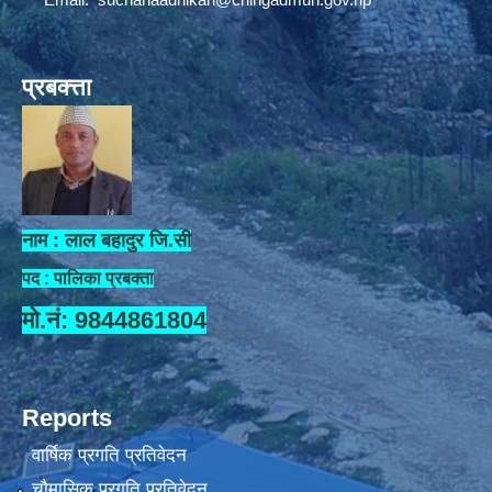
प्रबक्त्ता
नाम : लाल बहादुर जि.सी
पद : पालिका प्रबक्ता
मो.नं: 9844861804
Reports
वार्षिक प्रगति प्रतिवेदन
चौमासिक प्रगति प्रतिवेदन