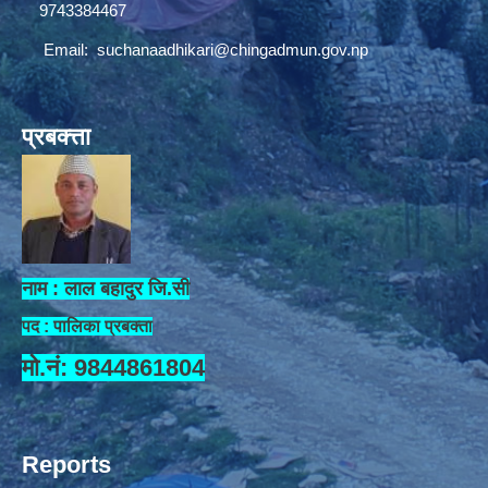
9743384467
Email:
suchanaadhikari@chingadmun.gov.np
प्रबक्त्ता
नाम : लाल बहादुर जि.सी
पद : पालिका प्रबक्ता
मो.नं: 9844861804
Reports