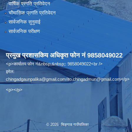
वार्षिक प्रगति प्रतिवेदन
चौमासिक प्रगति प्रतिवेदन
सार्वजनिक सुनुवाई
सार्वजनिक परीक्षण
प्रमुख प्रशासकिय अधिकृत फोन नं 9858049022
<p>कार्यालय फोन नं&nbsp;&nbsp;: 9858049022<br />
इमेल:
chingadgaunpalika@gmail.com
/
ito.chingadmun@gmail.com
</p>
<p></p>
© 2026 चिङ्गाड गाउँपालिका