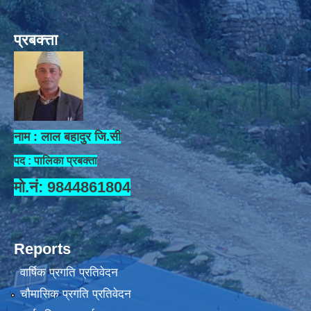
प्रबक्त्ता
नाम : लाल बहादुर जि.सी
पद : पालिका प्रबक्ता
मो.नं: 9844861804
Reports
वार्षिक प्रगति प्रतिवेदन
चौमासिक प्रगति प्रतिवेदन