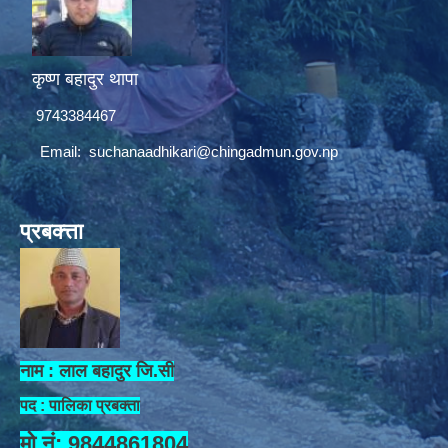
कृष्ण बहादुर थापा
9743384467
Email:
suchanaadhikari@chingadmun.gov.np
प्रबक्त्ता
नाम : लाल बहादुर जि.सी
पद : पालिका प्रबक्ता
मो.नं: 9844861804