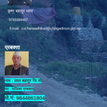
कृष्ण बहादुर थापा
9743384467
Email:
suchanaadhikari@chingadmun.gov.np
प्रबक्त्ता
नाम : लाल बहादुर जि.सी
पद : पालिका प्रबक्ता
मो.नं: 9844861804