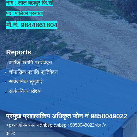
नाम : लाल बहादुर जि.सी
पद : पालिका प्रबक्ता
मो.नं: 9844861804
Reports
वार्षिक प्रगति प्रतिवेदन
चौमासिक प्रगति प्रतिवेदन
सार्वजनिक सुनुवाई
सार्वजनिक परीक्षण
प्रमुख प्रशासकिय अधिकृत फोन नं 9858049022
<p>कार्यालय फोन नं&nbsp;&nbsp;: 9858049022<br />
इमेल: