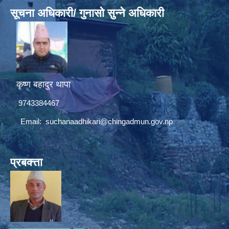
सूचना अधिकारी/ गुनासो सुन्ने अधिकारी
कृष्ण बहादुर थापा
9743384467
Email:
suchanaadhikari@chingadmun.gov.np
प्रबक्त्ता