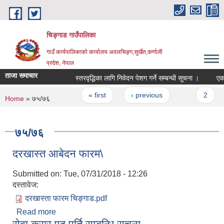
Skip to main content
चिङ्गाड गाउँपालिका
गाउँ कार्यपालिकाको कार्यालय अवलचिङ्ग,सुर्खेत,कर्णाली
प्रदेश, नेपाल
ताजा समाचार
स्तरवृद्धिका लागि निवेदन पेशग गर्ने सम्बन्धी सूचना ।
एक वन ए
Pages
« first
‹ previous
…
2
You are here
Home
» ७५/७६
७५/७६
दरखास्त आबेदन फारम\
Submitted on:
Tue, 07/31/2018 - 12:26
दस्तावेज:
दरखास्ता फारम चिङ्गाड.pdf
Read more
about दरखास्त आबेदन फारम\