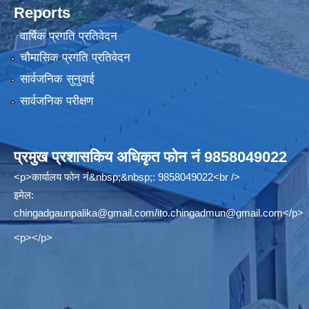
Reports
वार्षिक प्रगति प्रतिवेदन
चौमासिक प्रगति प्रतिवेदन
सार्वजनिक सुनुवाई
सार्वजनिक परीक्षण
प्रमुख प्रशासकिय अधिकृत फोन नं 9858049022
<p>कार्यालय फोन नं&nbsp;&nbsp;: 9858049022<br />
इमेल:
chingadgaunpalika@gmail.com
/
ito.chingadmun@gmail.com
</p>
<p></p>