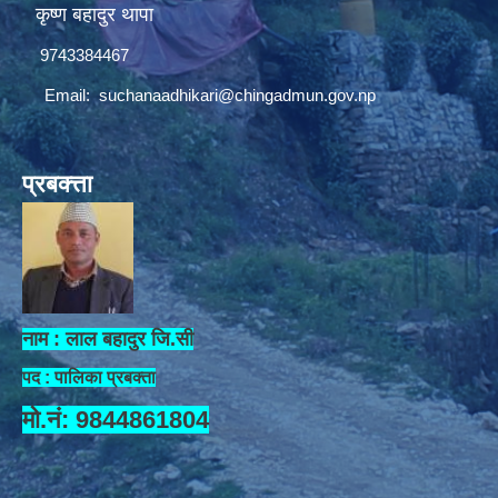
कृष्ण बहादुर थापा
9743384467
Email:
suchanaadhikari@chingadmun.gov.np
प्रबक्त्ता
नाम : लाल बहादुर जि.सी
पद : पालिका प्रबक्ता
मो.नं: 9844861804