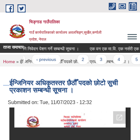
Skip to main content
चिङ्गाड गाउँपालिका
गाउँ कार्यपालिकाको कार्यालय अवलचिङ्ग,सुर्खेत,कर्णाली
प्रदेश, नेपाल
ताजा समाचार
वृद्धिका लागि निवेदन पेशग गर्ने सम्बन्धी सूचना ।
एक वन एक मा.वि. एक नर्सरी एक विद्यार्
ages
« first
‹ previous
…
2
3
4
5
You are here
Home
» ईन्जिनियर अधिकृतस्तर छैठौँ पदको छोटो सुची प्रकाशन सम्बन्धी सूचना ।
ईन्जिनियर अधिकृतस्तर छैठौँ पदको छोटो सुची
प्रकाशन सम्बन्धी सूचना ।
Submitted on:
Tue, 11/07/2023 - 12:32