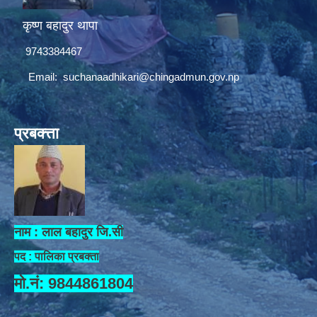
कृष्ण बहादुर थापा
9743384467
Email:
suchanaadhikari@chingadmun.gov.np
प्रबक्त्ता
नाम : लाल बहादुर जि.सी
पद : पालिका प्रबक्ता
मो.नं: 9844861804