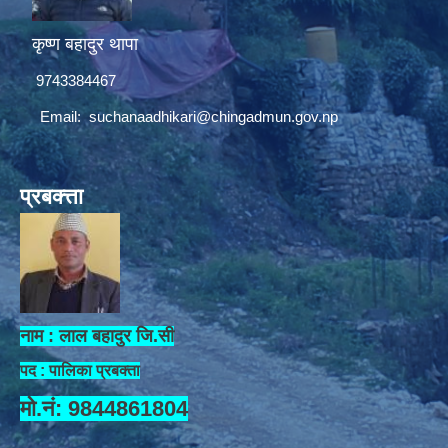
कृष्ण बहादुर थापा
9743384467
Email:
suchanaadhikari@chingadmun.gov.np
प्रबक्त्ता
नाम : लाल बहादुर जि.सी
पद : पालिका प्रबक्ता
मो.नं: 9844861804