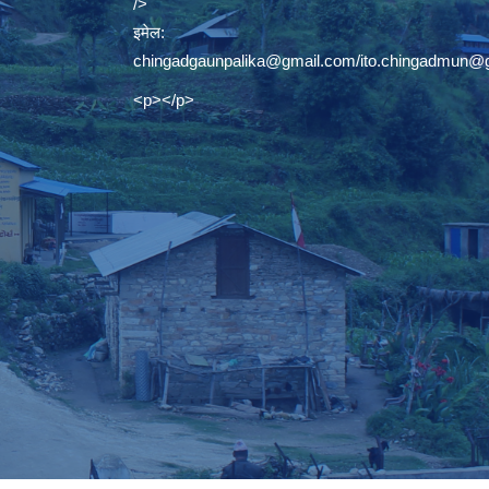
/>
इमेल:
chingadgaunpalika@gmail.com
/
ito.chingadmun@
<p></p>