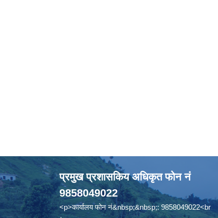
प्रमुख प्रशासकिय अधिकृत फोन नं
9858049022
<p>कार्यालय फोन नं&nbsp;&nbsp;: 9858049022<br