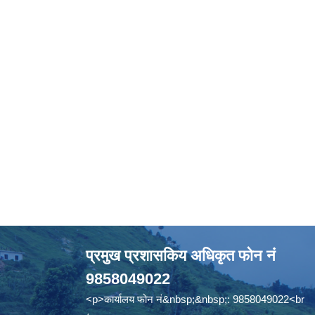
प्रमुख प्रशासकिय अधिकृत फोन नं
9858049022
<p>कार्यालय फोन नं&nbsp;&nbsp;: 9858049022<br