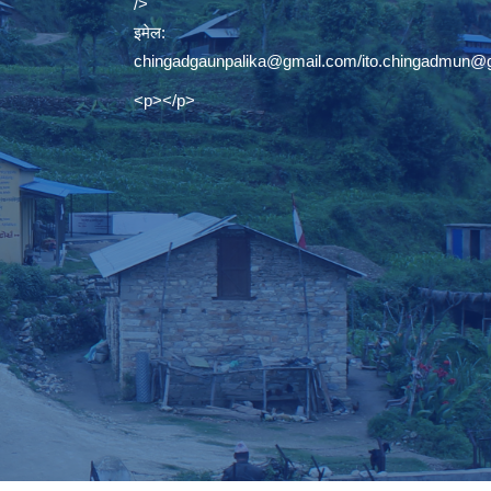
/>
इमेल:
chingadgaunpalika@gmail.com
/
ito.chingadmun@
<p></p>