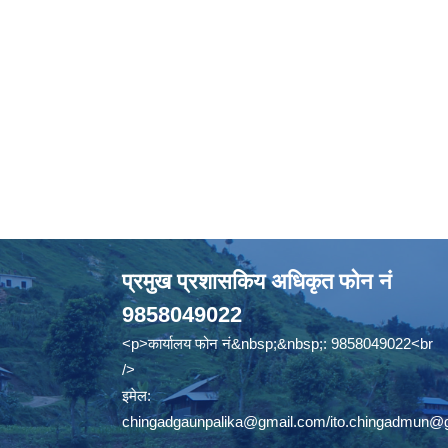
प्रमुख प्रशासकिय अधिकृत फोन नं
9858049022
<p>कार्यालय फोन नं&nbsp;&nbsp;: 9858049022<br
/>
इमेल:
chingadgaunpalika@gmail.com
/
ito.chingadmun@