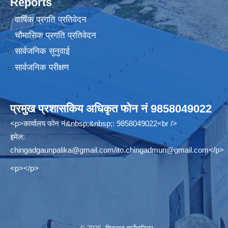
Reports
वार्षिक प्रगति प्रतिवेदन
चौमासिक प्रगति प्रतिवेदन
सार्वजनिक सुनुवाई
सार्वजनिक परीक्षण
प्रमुख प्रशासकिय अधिकृत फोन नं 9858049022
<p>कार्यालय फोन नं&nbsp;&nbsp;: 9858049022<br />
इमेल:
chingadgaunpalika@gmail.com
/
ito.chingadmun@gmail.com
</p>
<p></p>