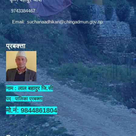
9743384467
Email:
suchanaadhikari@chingadmun.gov.np
प्रबक्त्ता
नाम : लाल बहादुर जि.सी
पद : पालिका प्रबक्ता
मो.नं: 9844861804