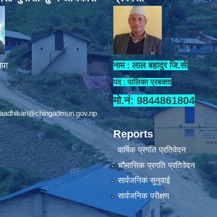
ापा
नाम : लाल बहादुर जि.सी
पद : पालिका प्रबक्ता
मो.नं: 9844861804
aadhikari@chingadmun.gov.np
Reports
वार्षिक प्रगति प्रतिवेदन
चौमासिक प्रगति प्रतिवेदन
सार्वजनिक सुनुवाई
सार्वजनिक परीक्षण