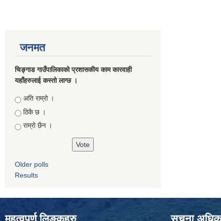
जनमत
चिङ्गाड गाउँपालिकाको प्रशासकीय काम कारवाही
यहाँहरुलाई कस्तो लाग्छ ।
Choices
अति राम्रो ।
ठिकै छ ।
राम्रो छैन ।
Older polls
Results
महत्वपुर्ण लिङ्कहरु
सूचना अधिकार