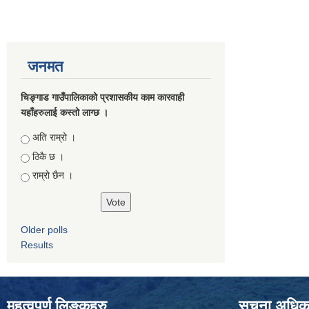
जनमत
चिङ्गाड गाउँपालिकाको प्रशासकीय काम कारवाही
यहाँहरुलाई कस्तो लाग्छ ।
Choices
अति राम्रो ।
ठिकै छ ।
राम्रो छैन ।
Older polls
Results
महत्वपुर्ण लिङ्कहरु
सूचना अधिकार