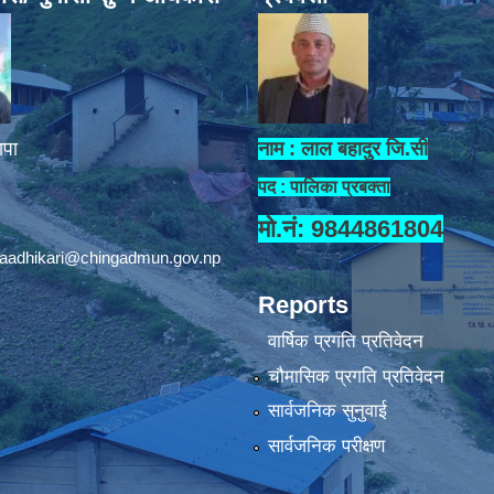
ापा
नाम : लाल बहादुर जि.सी
पद : पालिका प्रबक्ता
मो.नं: 9844861804
aadhikari@chingadmun.gov.np
Reports
वार्षिक प्रगति प्रतिवेदन
चौमासिक प्रगति प्रतिवेदन
सार्वजनिक सुनुवाई
सार्वजनिक परीक्षण